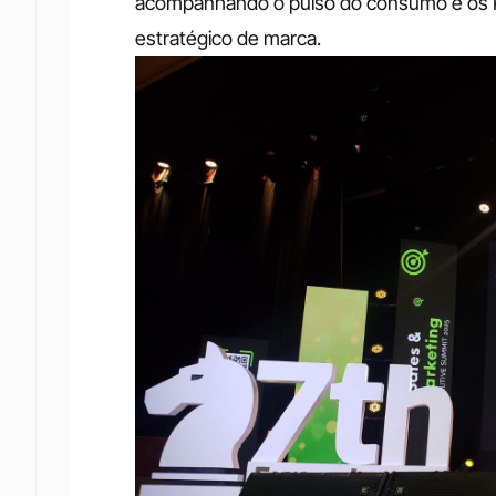
acompanhando o pulso do consumo e os KP
estratégico de marca.