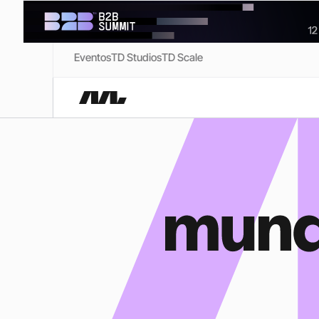
Eventos
TD Studios
TD Scale