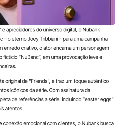
 e apreciadores do universo digital, o Nubank 
nc – o eterno Joey Tribbiani – para uma campanha 
 enredo criativo, o ator encarna um personagem 
, o fictício “NuBanc”, em uma provocação leve e 
ceiras.
ista original de "Friends", e traz um toque autêntico 
os icônicos da série. Com assinatura da 
ta de referências à série, incluindo “easter eggs” 
s atentos. 
 conexão emocional com clientes, o Nubank busca 