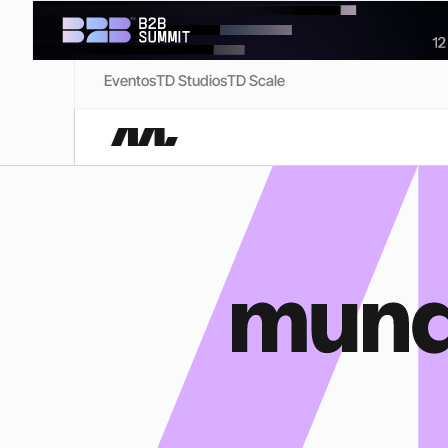
Eventos
TD Studios
TD Scale