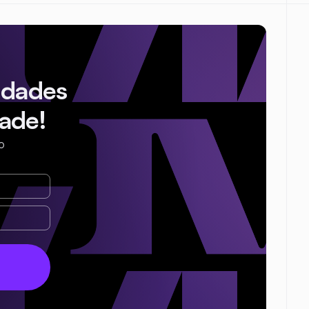
idades
ade!
o