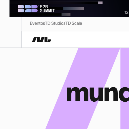
Eventos
TD Studios
TD Scale