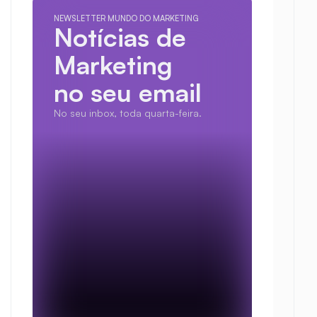
NEWSLETTER MUNDO DO MARKETING
Notícias de 
Marketing
no seu email
No seu inbox, toda quarta-feira.