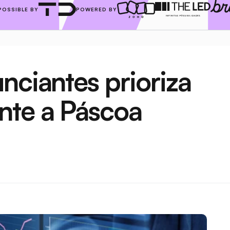
POSSIBLE BY
POWERED BY
nciantes prioriza 
nte a Páscoa