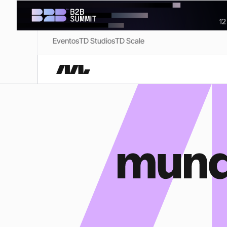
Eventos
TD Studios
TD Scale