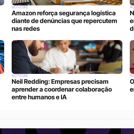
NOTÍCIAS
NO
Amazon reforça segurança logística 
N
diante de denúncias que repercutem 
e
nas redes
d
NOTÍCIAS
NO
Neil Redding: Empresas precisam 
O
aprender a coordenar colaboração 
e
entre humanos e IA