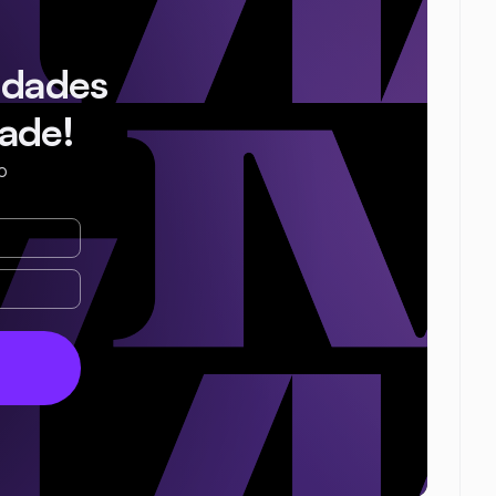
idades
ade!
o