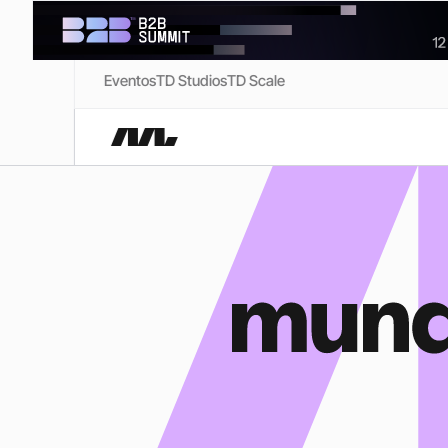
Eventos
TD Studios
TD Scale