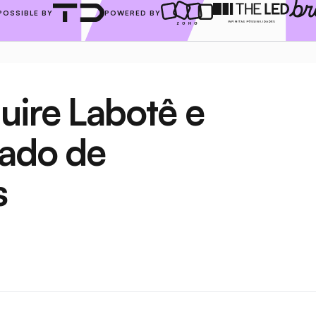
POSSIBLE BY
POWERED BY
ire Labotê e 
ado de 
s