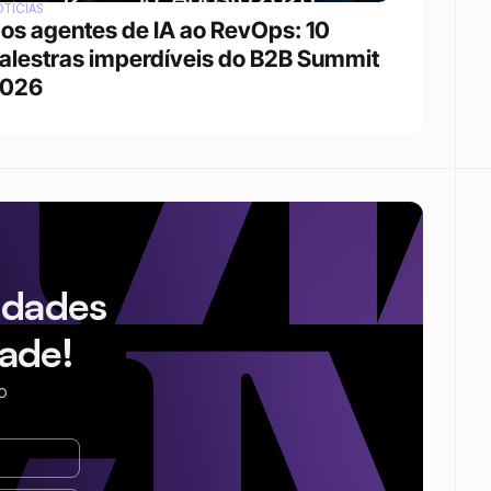
TÍCIAS
os agentes de IA ao RevOps: 10 
alestras imperdíveis do B2B Summit 
026
idades
ade!
o