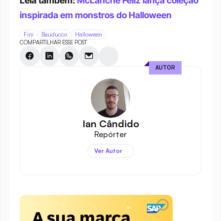
Leia também: 
McLanche Feliz lança coleção 
inspirada em monstros do Halloween
Fini
Bauducco
Halloween
COMPARTILHAR ESSE POST
AUTOR
Ian Cândido
Repórter
Ver Autor