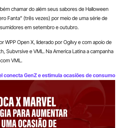
mbém chamar do além seus sabores de Halloween 
ro Fanta” (três vezes) por meio de uma série de 
onsumidores em setembro e outubro.
 por WPP Open X, liderado por Ogilvy e com apoio de 
, Subvrsive e VML. Na America Latina a campanha 
a com VML.
el conecta GenZ e estimula ocasiões de consumo