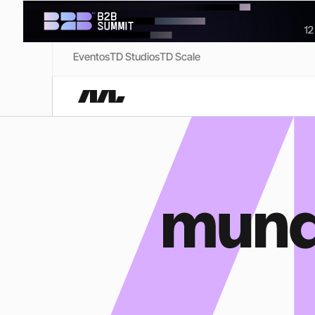
Eventos
TD Studios
TD Scale