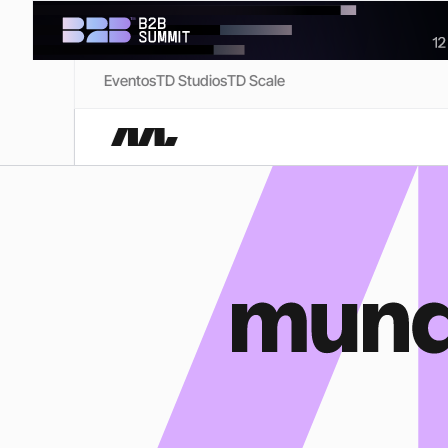
Eventos
TD Studios
TD Scale