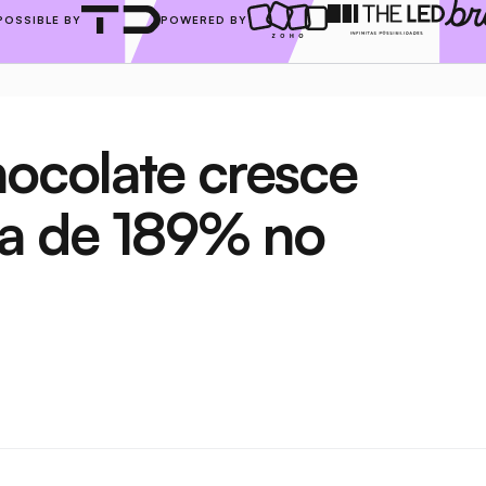
POSSIBLE BY
POWERED BY
colate cresce 
a de 189% no 