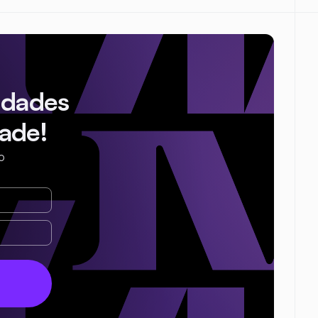
idades
ade!
o