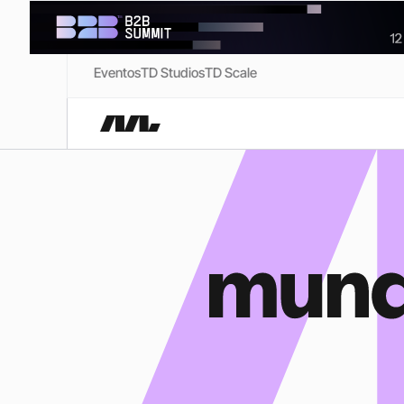
Eventos
TD Studios
TD Scale