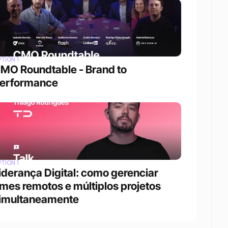
TION 1
MO Roundtable - Brand to 
erformance
TION 1
iderança Digital: como gerenciar 
imes remotos e múltiplos projetos 
imultaneamente