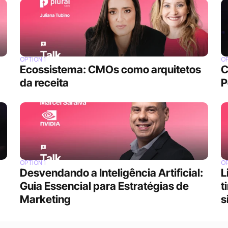
OPTION 1
OP
Ecossistema: CMOs como arquitetos 
C
da receita
P
OPTION 1
OP
Desvendando a Inteligência Artificial: 
L
Guia Essencial para Estratégias de 
t
Marketing
s