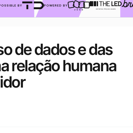
POSSIBLE BY
POWERED BY
so de dados e das 
ma relação humana 
idor