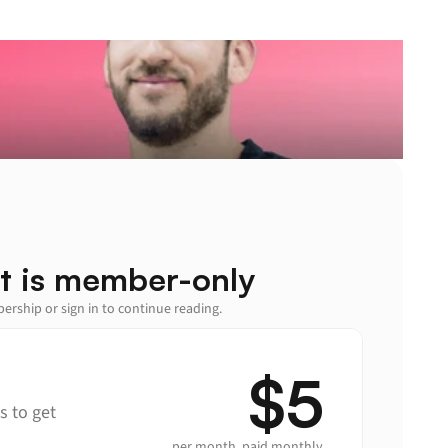
t is member-only
rship or sign in to continue reading.
$5
 to get 
per month, paid monthly