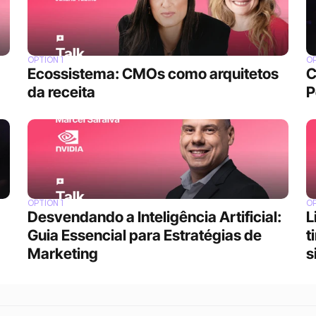
OPTION 1
OP
Ecossistema: CMOs como arquitetos 
C
da receita
P
OPTION 1
OP
Desvendando a Inteligência Artificial: 
L
Guia Essencial para Estratégias de 
t
Marketing
s