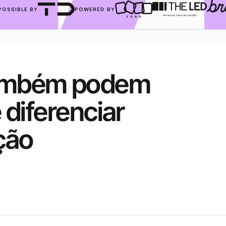
POSSIBLE BY
POWERED BY
ambém podem 
 diferenciar 
ção