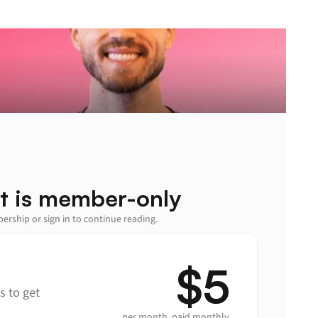
t is member-only
rship or sign in to continue reading.
$5
 to get 
per month, paid monthly