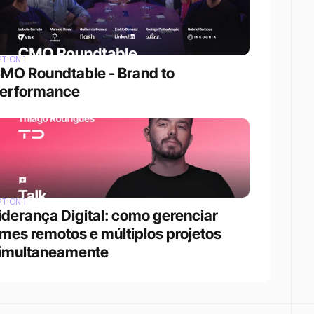
TION 1
MO Roundtable - Brand to 
erformance
TION 1
iderança Digital: como gerenciar 
imes remotos e múltiplos projetos 
imultaneamente