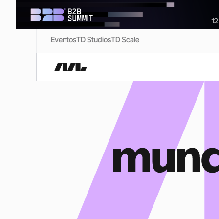
Eventos
TD Studios
TD Scale