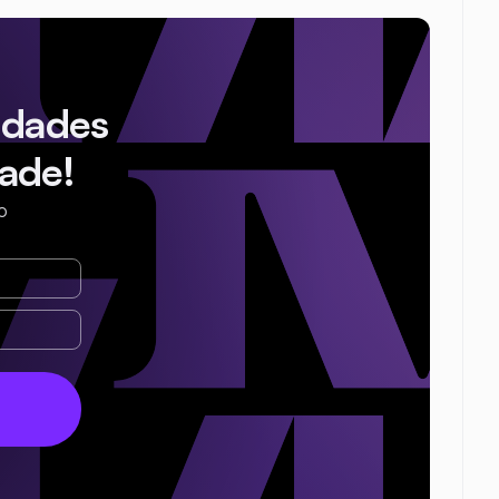
idades
ade!
o