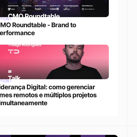
TION 1
MO Roundtable - Brand to 
erformance
TION 1
iderança Digital: como gerenciar 
imes remotos e múltiplos projetos 
imultaneamente