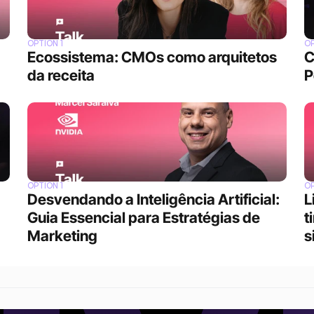
OPTION 1
OP
Ecossistema: CMOs como arquitetos 
C
da receita
P
OPTION 1
OP
Desvendando a Inteligência Artificial: 
L
Guia Essencial para Estratégias de 
t
Marketing
s