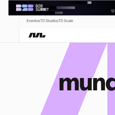
Eventos
TD Studios
TD Scale