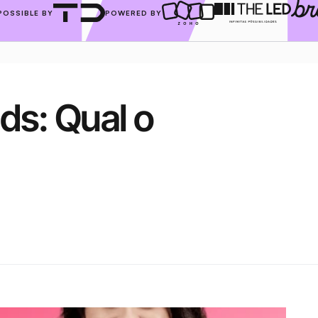
POSSIBLE BY
POWERED BY
s: Qual o 