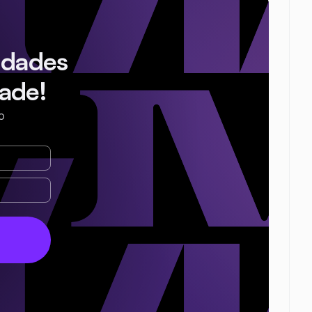
idades
ade!
o