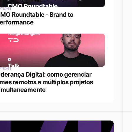
TION 1
MO Roundtable - Brand to 
erformance
TION 1
iderança Digital: como gerenciar 
imes remotos e múltiplos projetos 
imultaneamente