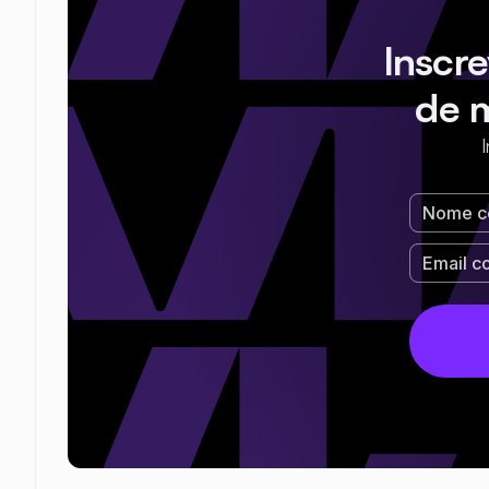
Inscr
de 