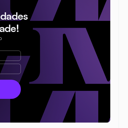
idades
ade!
o