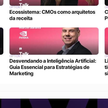
OPTION 1
OP
Ecossistema: CMOs como arquitetos 
C
da receita
P
OPTION 1
OP
Desvendando a Inteligência Artificial: 
L
Guia Essencial para Estratégias de 
t
Marketing
s