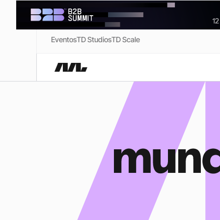
Eventos
TD Studios
TD Scale