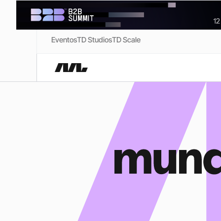
Eventos
TD Studios
TD Scale