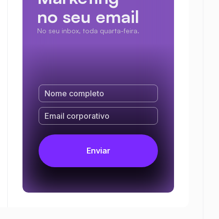
no seu email
No seu inbox, toda quarta-feira.