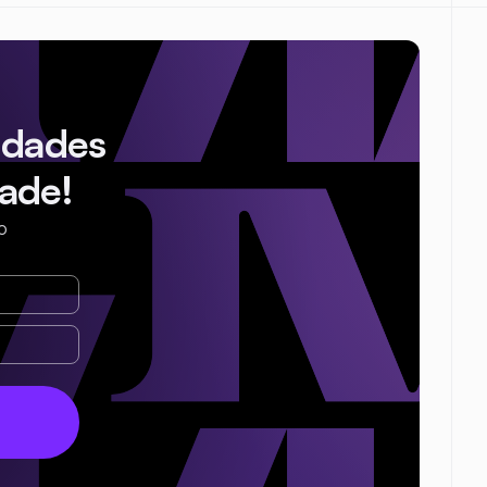
idades
ade!
o