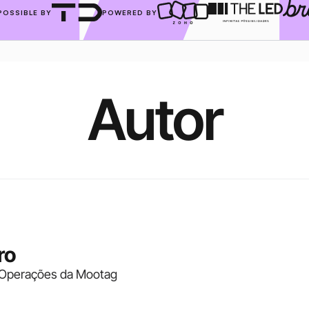
POSSIBLE BY
POWERED BY
Autor
ro
 Operações da Mootag