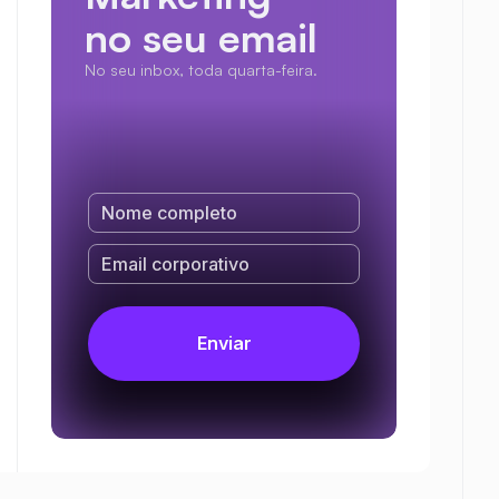
no seu email
No seu inbox, toda quarta-feira.