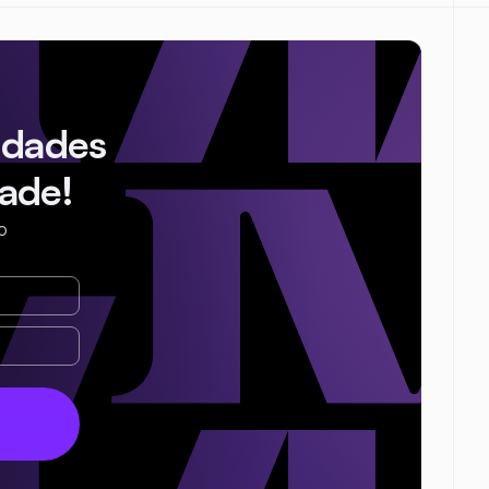
idades
ade!
o