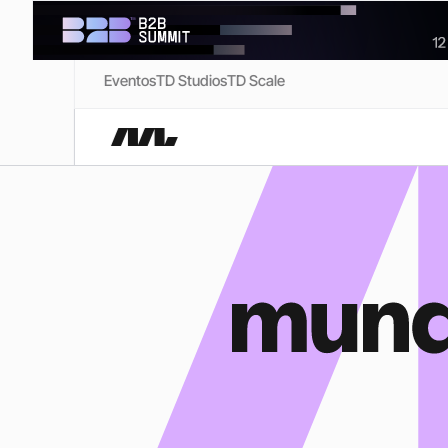
Eventos
TD Studios
TD Scale