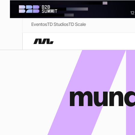
Eventos
TD Studios
TD Scale