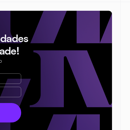
idades
ade!
o