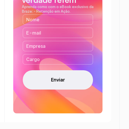
Aprenda como com o eBook exclusivo da 
Braze: - Retenção em Ação.