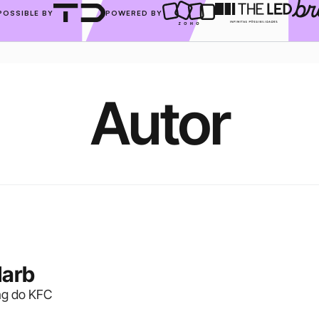
POSSIBLE BY
POWERED BY
Autor
Harb
ng do KFC