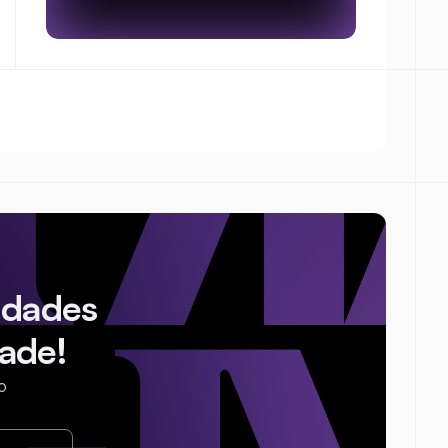
idades
ade!
o