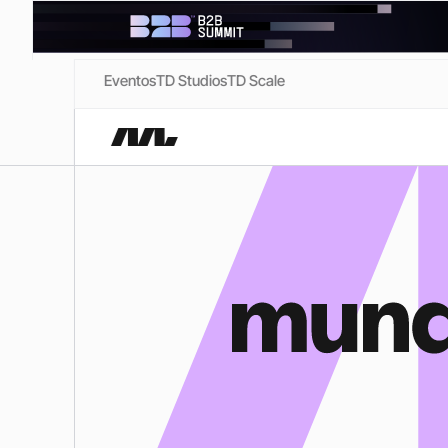
Eventos
TD Studios
TD Scale