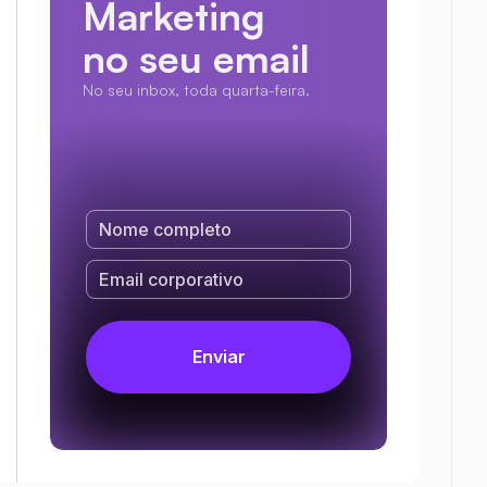
Marketing
no seu email
No seu inbox, toda quarta-feira.