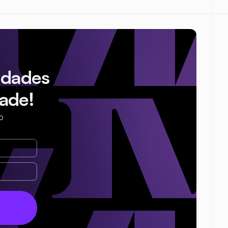
idades
ade!
o