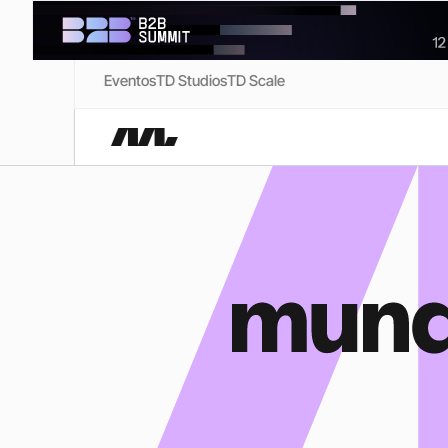
Eventos
TD Studios
TD Scale