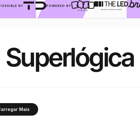
POSSIBLE BY
POWERED BY
Superlógica
arregar Mais