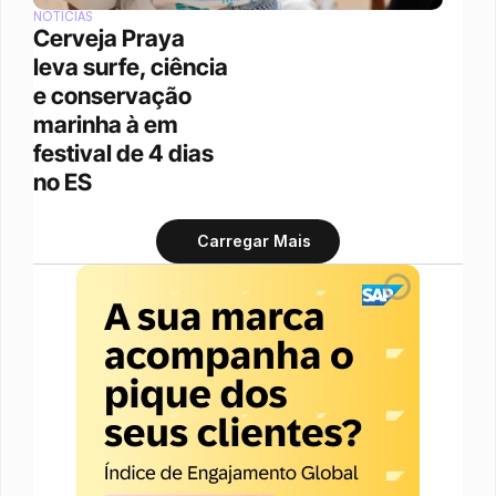
NOTÍCIAS
Cerveja Praya 
leva surfe, ciência 
e conservação 
marinha à em 
festival de 4 dias 
no ES
Carregar Mais