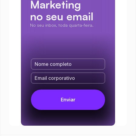
Marketing
no seu email
No seu inbox, toda quarta-feira.