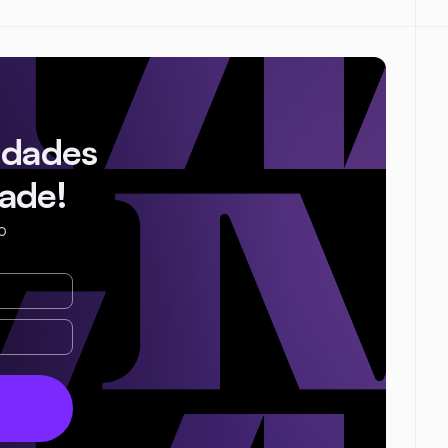
idades
ade!
o