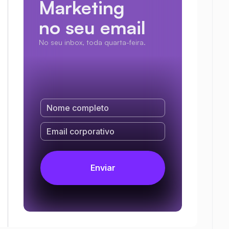
Marketing
no seu email
No seu inbox, toda quarta-feira.