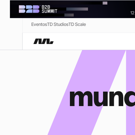
Eventos
TD Studios
TD Scale