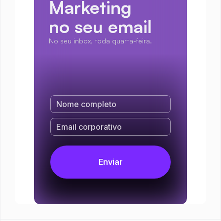
Marketing
no seu email
No seu inbox, toda quarta-feira.