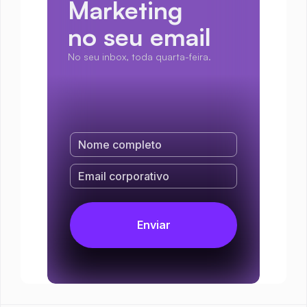
Marketing
no seu email
No seu inbox, toda quarta-feira.