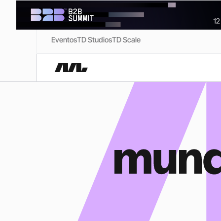
Eventos
TD Studios
TD Scale