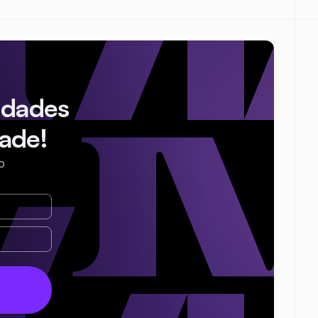
idades
ade!
o