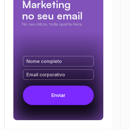
Marketing
no seu email
No seu inbox, toda quarta-feira.