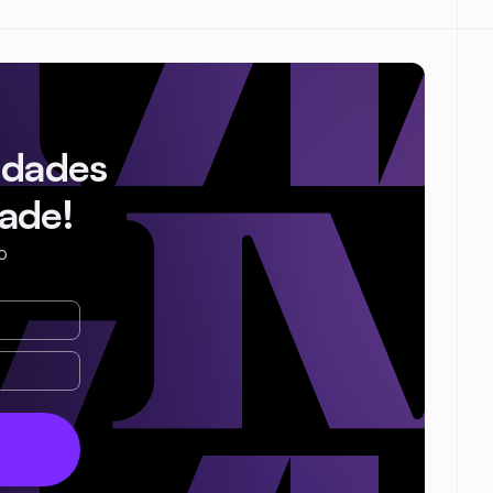
idades
ade!
o