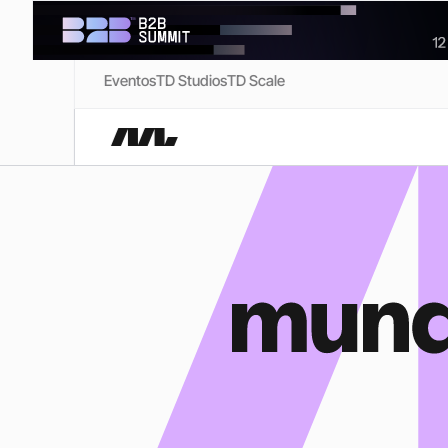
Eventos
TD Studios
TD Scale