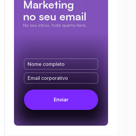
Marketing
no seu email
No seu inbox, toda quarta-feira.