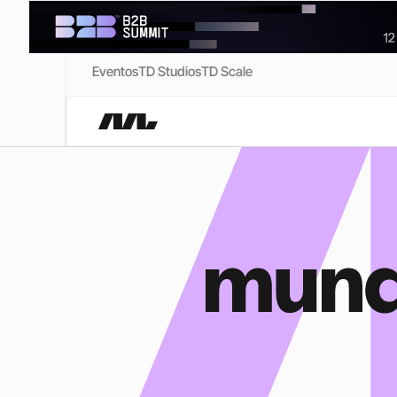
Eventos
TD Studios
TD Scale