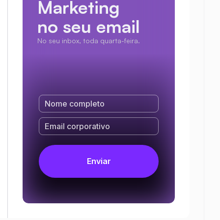
Marketing
no seu email
No seu inbox, toda quarta-feira.