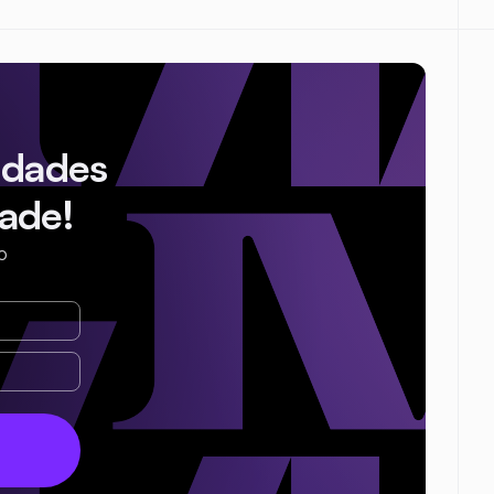
idades
ade!
o