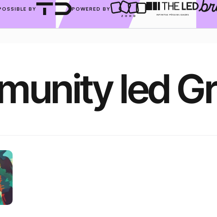
POSSIBLE BY
POWERED BY
unity led G