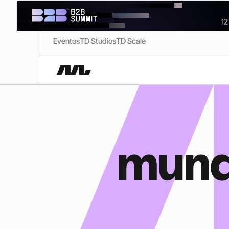
Eventos
TD Studios
TD Scale