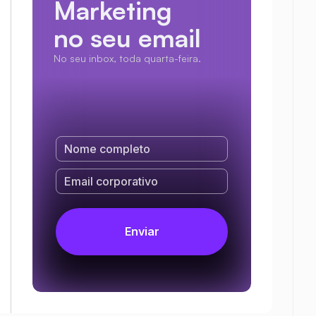
Marketing
no seu email
No seu inbox, toda quarta-feira.