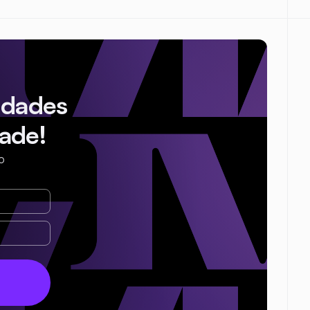
idades
ade!
o