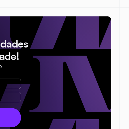
idades
ade!
o