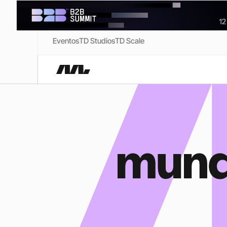
Eventos
TD Studios
TD Scale