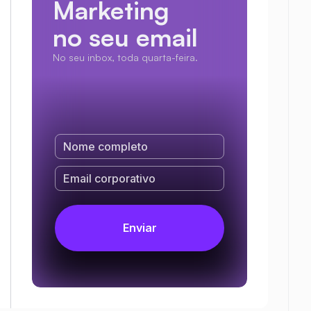
Marketing
no seu email
No seu inbox, toda quarta-feira.