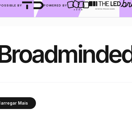
POSSIBLE BY
POWERED BY
Broadminde
arregar Mais