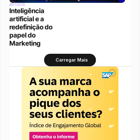
ARTIGOS
Inteligência 
artificial e a 
redefinição do 
papel do 
Marketing
Carregar Mais