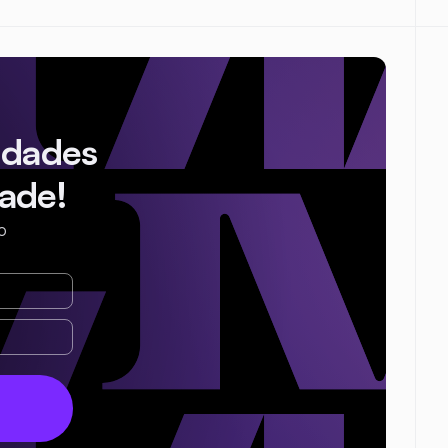
idades
ade!
o