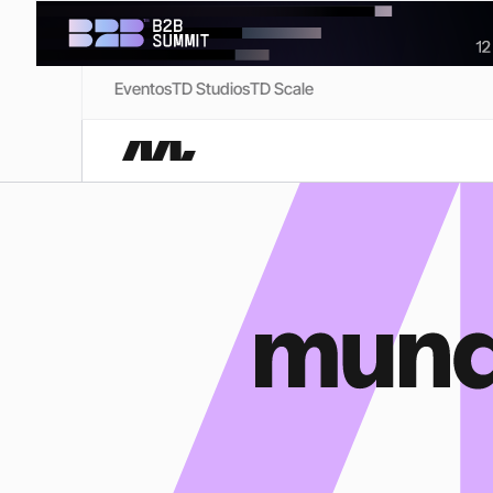
Eventos
TD Studios
TD Scale