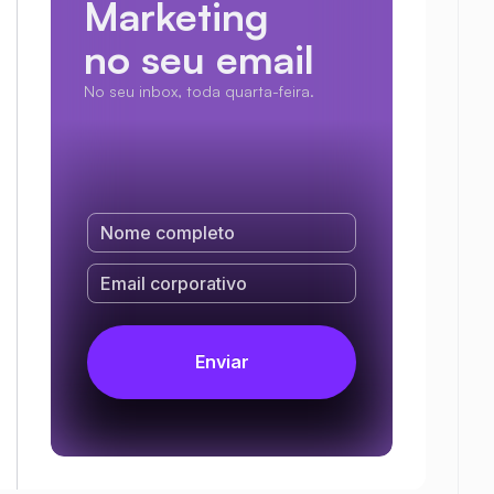
Marketing
no seu email
No seu inbox, toda quarta-feira.