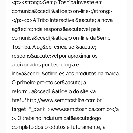
<p><strong>Semp Toshiba investe em 
comunica&ccedil;&atilde;o on-line</strong>
</p><p>A Tribo Interactive &eacute; a nova 
ag&ecirc;ncia respons&aacute;vel pela 
comunica&ccedil;&atilde;o on-line da Semp 
Toshiba. A ag&ecirc;ncia ser&aacute; 
respons&aacute;vel por aproximar os 
apaixonados por tecnologia e 
inova&ccedil;&otilde;es aos produtos da marca. 
O primeiro projeto ser&aacute; a 
reformula&ccedil;&atilde;o do site <a 
href="http://www.semptoshiba.com.br" 
target="_blank">www.semptoshiba.com.br</a
>. O trabalho inclui um cat&aacute;logo 
completo dos produtos e futuramente, a 