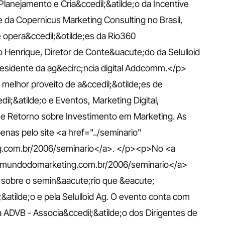
lanejamento e Cria&ccedil;&atilde;o da Incentive 
 da Copernicus Marketing Consulting no Brasil, 
e opera&ccedil;&otilde;es da Rio360 
 Henrique, Diretor de Conte&uacute;do da Selulloid 
residente da ag&ecirc;ncia digital Addcomm.</p>
 melhor proveito de a&ccedil;&otilde;es de 
;&atilde;o e Eventos, Marketing Digital, 
e Retorno sobre Investimento em Marketing. As 
penas pelo site <a href="../seminario" 
com.br/2006/seminario</a>. </p><p>No <a 
w.mundodomarketing.com.br/2006/seminario</a> 
o sobre o semin&aacute;rio que &eacute; 
atilde;o e pela Selulloid Ag. O evento conta com 
 ADVB - Associa&ccedil;&atilde;o dos Dirigentes de 