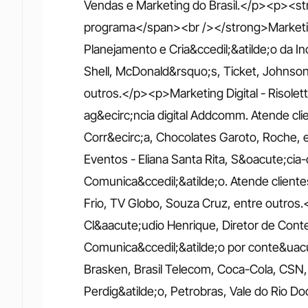
Vendas e Marketing do Brasil.</p><p><str
programa</span><br /></strong>Marketing 
Planejamento e Cria&ccedil;&atilde;o da I
Shell, McDonald&rsquo;s, Ticket, Johnso
outros.</p><p>Marketing Digital - Risolet
ag&ecirc;ncia digital Addcomm. Atende cl
Corr&ecirc;a, Chocolates Garoto, Roche, 
Eventos - Eliana Santa Rita, S&oacute;cia-
Comunica&ccedil;&atilde;o. Atende client
Frio, TV Globo, Souza Cruz, entre outro
Cl&aacute;udio Henrique, Diretor de Conte
Comunica&ccedil;&atilde;o por conte&uacut
Brasken, Brasil Telecom, Coca-Cola, CSN,
Perdig&atilde;o, Petrobras, Vale do Rio D