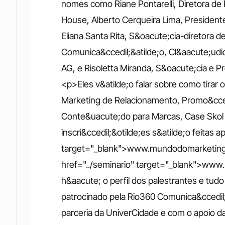
nomes como Riane Pontarelli, Diretora de P
House, Alberto Cerqueira Lima, Presidente
Eliana Santa Rita, S&oacute;cia-diretora d
Comunica&ccedil;&atilde;o, Cl&aacute;udio
AG, e Risoletta Miranda, S&oacute;cia e P
<p>Eles v&atilde;o falar sobre como tirar o
Marketing de Relacionamento, Promo&ccedil
Conte&uacute;do para Marcas, Case Skol 
inscri&ccedil;&otilde;es s&atilde;o feitas a
target="_blank">www.mundodomarketing.
href="../seminario" target="_blank">ww
h&aacute; o perfil dos palestrantes e tud
patrocinado pela Rio360 Comunica&ccedil;&
parceria da UniverCidade e com o apoio da