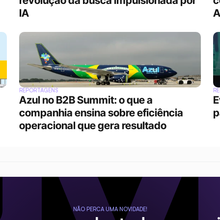
revolução da busca impulsionada por 
c
IA
A
REPORTAGENS
R
Azul no B2B Summit: o que a 
E
companhia ensina sobre eficiência 
p
operacional que gera resultado 
NÃO PERCA UMA NOVIDADE!