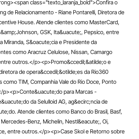
ong><span class="texto_laranja_bold">Confira o 
de Relacionamento - Riane Pontarelli, Diretora de 
ncentive House. Atende clientes como MasterCard, 
n&amp;Johnson, GSK, Ita&uacute;, Pepsico, entre 
ta Miranda, S&oacute;cia e Presidente da 
ientes como Aracruz Celulose, Nissan, Camargo 
entre outros.</p><p>Promo&ccedil;&atilde;o e 
diretora de opera&ccedil;&otilde;es da Rio360 
es como TIM, Companhia Vale do Rio Doce, Ponto 
s.</p><p>Conte&uacute;do para Marcas - 
&uacute;do da Selulloid AG, ag&ecirc;ncia de 
e;do. Atende clientes como Banco do Brasil, Basf, 
 Mercedes-Benz, Michelin, Nestl&eacute;, Oi, 
oce, entre outros.</p><p>Case Skol e Retorno sobre 