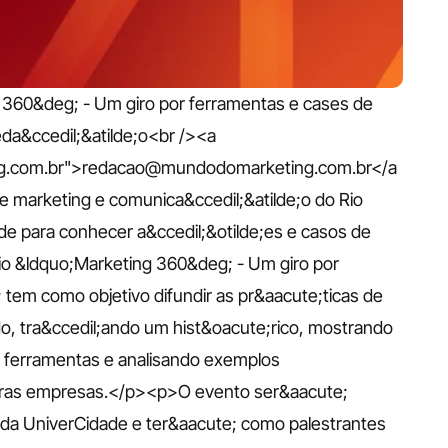
60&deg; - Um giro por ferramentas e cases de 
&ccedil;&atilde;o<br /><a 
g.com.br">redacao@mundodomarketing.com.br</a
 marketing e comunica&ccedil;&atilde;o do Rio 
e para conhecer a&ccedil;&otilde;es e casos de 
o &ldquo;Marketing 360&deg; - Um giro por 
tem como objetivo difundir as pr&aacute;ticas de 
, tra&ccedil;ando um hist&oacute;rico, mostrando 
 ferramentas e analisando exemplos 
tras empresas.</p><p>O evento ser&aacute; 
 da UniverCidade e ter&aacute; como palestrantes 