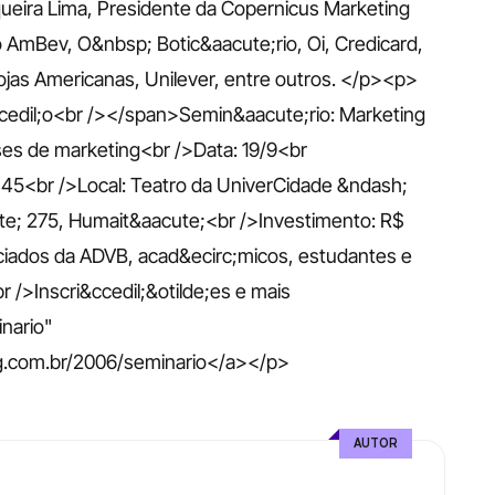
ueira Lima, Presidente da Copernicus Marketing 
o AmBev, O&nbsp; Botic&aacute;rio, Oi, Credicard, 
ojas Americanas, Unilever, entre outros. </p><p>
cedil;o<br /></span>Semin&aacute;rio: Marketing 
es de marketing<br />Data: 19/9<br 
45<br />Local: Teatro da UniverCidade &ndash; 
; 275, Humait&aacute;<br />Investimento: R$ 
ados da ADVB, acad&ecirc;micos, estudantes e 
/>Inscri&ccedil;&otilde;es e mais 
nario" 
.com.br/2006/seminario</a></p>
AUTOR