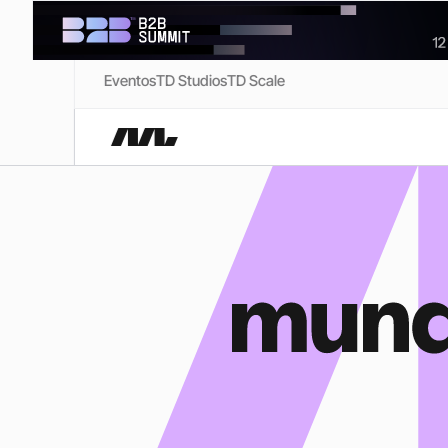
Eventos
TD Studios
TD Scale