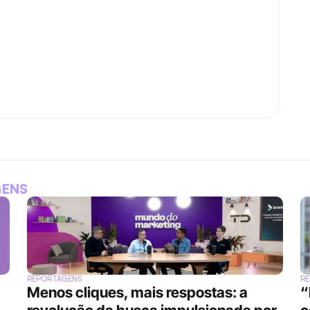
GENS
REPORTAGENS
R
Menos cliques, mais respostas: a 
“