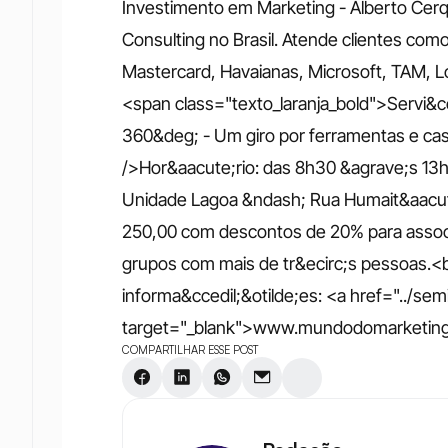
Investimento em Marketing - Alberto Cerq
Consulting no Brasil. Atende clientes com
Mastercard, Havaianas, Microsoft, TAM, L
<span class="texto_laranja_bold">Servi&c
360&deg; - Um giro por ferramentas e cas
/>Hor&aacute;rio: das 8h30 &agrave;s 13h
Unidade Lagoa &ndash; Rua Humait&aacute
250,00 com descontos de 20% para associ
grupos com mais de tr&ecirc;s pessoas.<br 
informa&ccedil;&otilde;es: <a href="../semi
target="_blank">www.mundodomarketing
COMPARTILHAR ESSE POST