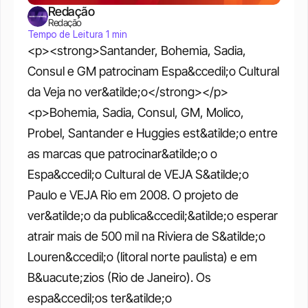
Redação
Redação
Tempo de Leitura 1 min
<p><strong>Santander, Bohemia, Sadia, 
Consul e GM patrocinam Espa&ccedil;o Cultural 
da Veja no ver&atilde;o</strong></p>
<p>Bohemia, Sadia, Consul, GM, Molico, 
Probel, Santander e Huggies est&atilde;o entre 
as marcas que patrocinar&atilde;o o 
Espa&ccedil;o Cultural de VEJA S&atilde;o 
Paulo e VEJA Rio em 2008. O projeto de 
ver&atilde;o da publica&ccedil;&atilde;o esperar 
atrair mais de 500 mil na Riviera de S&atilde;o 
Louren&ccedil;o (litoral norte paulista) e em 
B&uacute;zios (Rio de Janeiro). Os 
espa&ccedil;os ter&atilde;o 