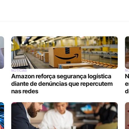
NOTÍCIAS
NO
Amazon reforça segurança logística 
N
diante de denúncias que repercutem 
e
nas redes
d