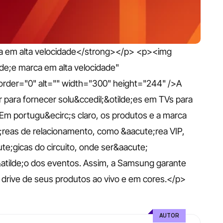
 em alta velocidade</strong></p> <p><img 
lde;e marca em alta velocidade" 
rder="0" alt="" width="300" height="244" />A 
para fornecer solu&ccedil;&otilde;es em TVs para 
Em portugu&ecirc;s claro, os produtos e a marca 
;reas de relacionamento, como &aacute;rea VIP, 
te;gicas do circuito, onde ser&aacute; 
tilde;o dos eventos. Assim, a Samsung garante 
st drive de seus produtos ao vivo e em cores.</p>
AUTOR