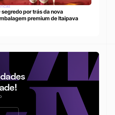
TÍCIAS
 segredo por trás da nova 
mbalagem premium de Itaipava
idades
ade!
o