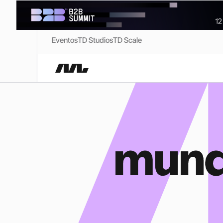
Eventos
TD Studios
TD Scale