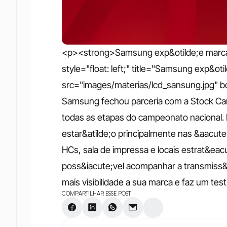
<p><strong>Samsung exp&otilde;e marca
style="float: left;" title="Samsung exp&oti
src="images/materias/lcd_sansung.jpg" bo
Samsung fechou parceria com a Stock Car 
todas as etapas do campeonato nacional. 
estar&atilde;o principalmente nas &aacute
HCs, sala de impressa e locais estrat&eacu
poss&iacute;vel acompanhar a transmiss&a
mais visibilidade a sua marca e faz um te
COMPARTILHAR ESSE POST