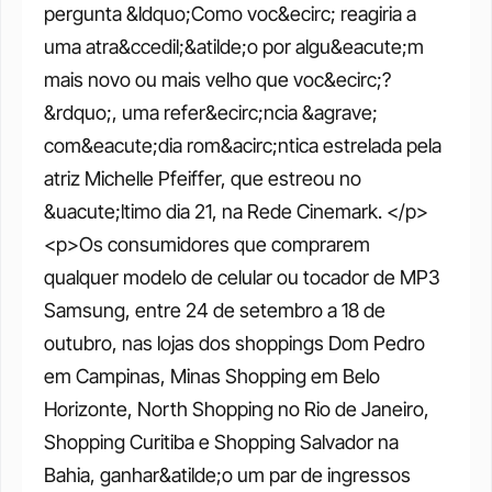
pergunta &ldquo;Como voc&ecirc; reagiria a 
uma atra&ccedil;&atilde;o por algu&eacute;m 
mais novo ou mais velho que voc&ecirc;?
&rdquo;, uma refer&ecirc;ncia &agrave; 
com&eacute;dia rom&acirc;ntica estrelada pela 
atriz Michelle Pfeiffer, que estreou no 
&uacute;ltimo dia 21, na Rede Cinemark. </p>
<p>Os consumidores que comprarem 
qualquer modelo de celular ou tocador de MP3 
Samsung, entre 24 de setembro a 18 de 
outubro, nas lojas dos shoppings Dom Pedro 
em Campinas, Minas Shopping em Belo 
Horizonte, North Shopping no Rio de Janeiro, 
Shopping Curitiba e Shopping Salvador na 
Bahia, ganhar&atilde;o um par de ingressos 