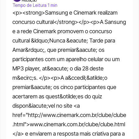
Tempo de Leitura 1 min
<p><strong>Samsung e Cinemark realizam 
concurso cultural</strong></p><p>A Sansung 
e a rede Cinemark promovem o concurso 
cultural &ldquo;Nunca &eacute; Tarde para 
Amar&rdquo;, que premiar&aacute; os 
participantes com um aparelho celular ou um 
MP3 player, at&eacute; o dia 28 deste 
m&ecirc;s. </p><p>A a&ccedil;&atilde;o 
premiar&aacute; os cinco participantes que 
acertarem as quest&otilde;es do quiz 
dispon&iacute;vel no site <a 
href="http://www.cinemark.com.br/clube/clube
.html">www.cinemark.com.br/clube/clube.html
</a> e enviarem a resposta mais criativa para a 