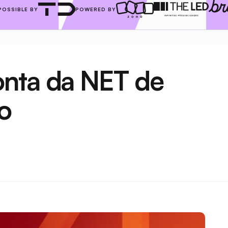
POSSIBLE BY
POWERED BY
nta da NET de 
o