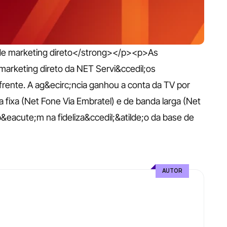
e marketing direto</strong></p><p>As 
marketing direto da NET Servi&ccedil;os 
 frente. A ag&ecirc;ncia ganhou a conta da TV por 
a fixa (Net Fone Via Embratel) e de banda larga (Net 
&eacute;m na fideliza&ccedil;&atilde;o da base de 
AUTOR