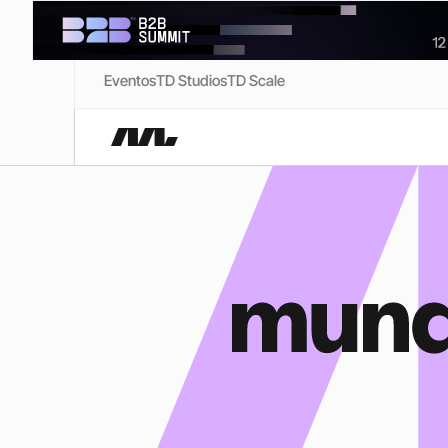
Eventos
TD Studios
TD Scale