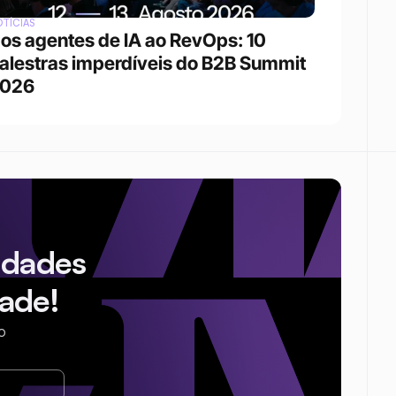
TÍCIAS
os agentes de IA ao RevOps: 10 
alestras imperdíveis do B2B Summit 
026
idades
ade!
o