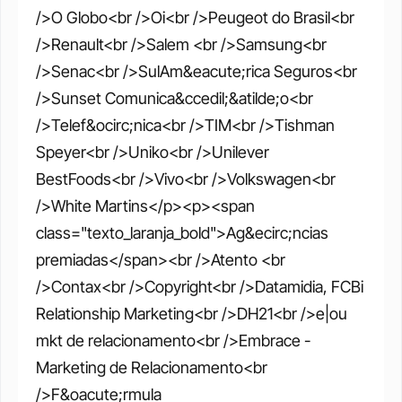
/>O Globo<br />Oi<br />Peugeot do Brasil<br 
/>Renault<br />Salem <br />Samsung<br 
/>Senac<br />SulAm&eacute;rica Seguros<br 
/>Sunset Comunica&ccedil;&atilde;o<br 
/>Telef&ocirc;nica<br />TIM<br />Tishman 
Speyer<br />Uniko<br />Unilever 
BestFoods<br />Vivo<br />Volkswagen<br 
/>White Martins</p><p><span 
class="texto_laranja_bold">Ag&ecirc;ncias 
premiadas</span><br />Atento <br 
/>Contax<br />Copyright<br />Datamidia, FCBi 
Relationship Marketing<br />DH21<br />e|ou 
mkt de relacionamento<br />Embrace - 
Marketing de Relacionamento<br 
/>F&oacute;rmula 