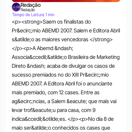
Redação
Redação
Tempo de Leitura 1 min
<p><strong>Saem os finalistas do 
Pr&ecirc;mio ABEMD 2007. Salem e Editora Abril 
s&atilde;o as maiores vencedoras </strong>
</p><p>A Abemd &ndash; 
Associa&ccedil;&atilde;o Brasileira de Marketing 
Direto &ndash; acaba de divulgar os casos de 
sucesso premiados no do XIII Pr&ecirc;mio 
ABEMD 2007. A Editora Abril foi o anunciante 
mais premiado, com 12 cases. Entre as 
ag&ecirc;ncias, a Salem &eacute; que mais vai 
levar trof&eacute;u para casa, com 9 
indica&ccedil;&otilde;es. </p><p>No dia 8 de 
maio ser&atilde;o conhecidos os cases que 