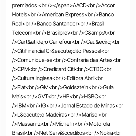
premiados <br /></span>AACD<br />Accor 
Hotels<br />American Express<br />Banco 
Real<br />Banco Santander<br />Brasil 
Telecom<br />Brasilprev<br />C&amp;A<br 
/>Cart&atilde;o Carrefour<br />Cau&ecirc;<br 
/>CitiFinancial Cr&eacute;dito Pessoal<br 
/>Comunique-se<br />Confraria das Artes<br 
/>CPM<br />Credicard Citi<br />CTBC<br 
/>Cultura Inglesa<br />Editora Abril<br 
/>Fiat<br />GM<br />Goldsztein<br />Guia 
Mais<br />GVT<br />HP<br />HSBC<br 
/>IBM<br />IG<br />Jornal Estado de Minas<br 
/>L&eacute;o Madeiras<br />Marisol<br 
/>Massan-z<br />Michelin<br />Motorola 
Brasil<br />Net Servi&ccedil;os<br />Nokia<br 