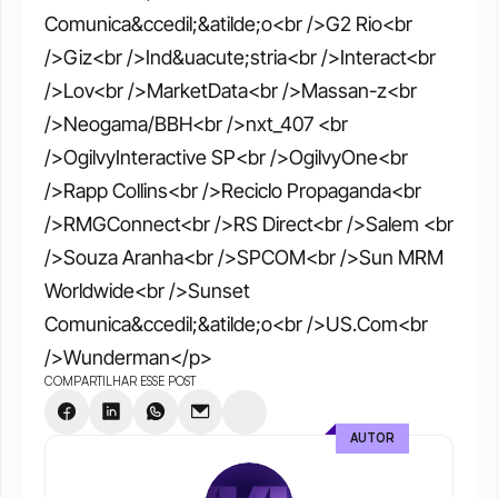
Comunica&ccedil;&atilde;o<br />G2 Rio<br 
/>Giz<br />Ind&uacute;stria<br />Interact<br 
/>Lov<br />MarketData<br />Massan-z<br 
/>Neogama/BBH<br />nxt_407 <br 
/>OgilvyInteractive SP<br />OgilvyOne<br 
/>Rapp Collins<br />Reciclo Propaganda<br 
/>RMGConnect<br />RS Direct<br />Salem <br 
/>Souza Aranha<br />SPCOM<br />Sun MRM 
Worldwide<br />Sunset 
Comunica&ccedil;&atilde;o<br />US.Com<br 
/>Wunderman</p>
COMPARTILHAR ESSE POST
AUTOR