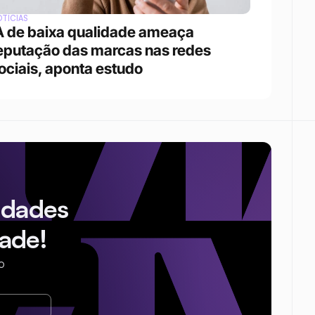
TÍCIAS
A de baixa qualidade ameaça 
eputação das marcas nas redes 
ociais, aponta estudo
idades
ade!
o