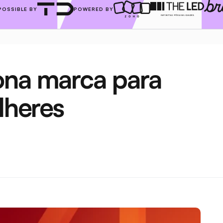
POSSIBLE BY
POWERED BY
ona marca para 
lheres