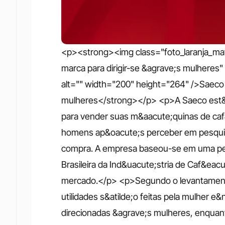
<p><strong><img class="foto_laranja_materi
marca para dirigir-se &agrave;s mulheres"
alt="" width="200" height="264" />Saeco r
mulheres</strong></p> <p>A Saeco est&aa
para vender suas m&aacute;quinas de caf&
homens ap&oacute;s perceber em pesquisa
compra. A empresa baseou-se em uma pesqu
Brasileira da Ind&uacute;stria de Caf&eacu
mercado.</p> <p>Segundo o levantamento
utilidades s&atilde;o feitas pela mulher
direcionadas &agrave;s mulheres, enquan