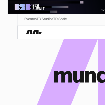
Eventos
TD Studios
TD Scale