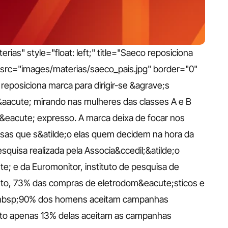
as" style="float: left;" title="Saeco reposiciona 
 src="images/materias/saeco_pais.jpg" border="0" 
eposiciona marca para dirigir-se &agrave;s 
cute; mirando nas mulheres das classes A e B 
eacute; expresso. A marca deixa de focar nos 
s que s&atilde;o elas quem decidem na hora da 
isa realizada pela Associa&ccedil;&atilde;o 
te; e da Euromonitor, instituto de pesquisa de 
, 73% das compras de eletrodom&eacute;sticos e 
 e&nbsp;90% dos homens aceitam campanhas 
to apenas 13% delas aceitam as campanhas 