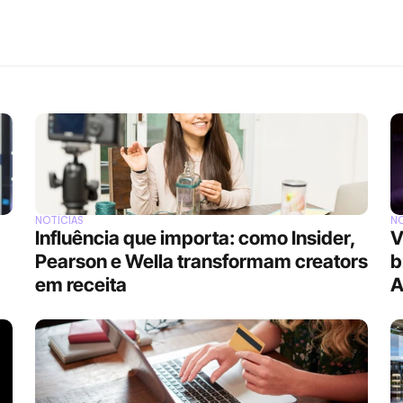
NOTÍCIAS
NO
Influência que importa: como Insider, 
V
Pearson e Wella transformam creators 
b
em receita
A