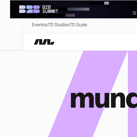
Eventos
TD Studios
TD Scale