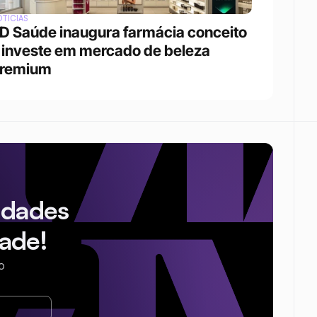
TÍCIAS
D Saúde inaugura farmácia conceito 
 investe em mercado de beleza 
remium
idades
ade!
o