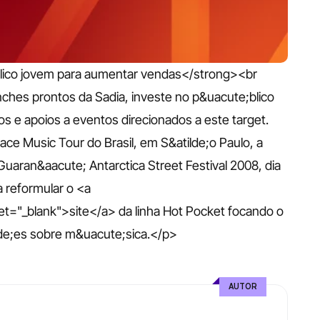
lico jovem para aumentar vendas</strong><br 
ches prontos da Sadia, investe no p&uacute;blico 
s e apoios a eventos direcionados a este target. 
e Music Tour do Brasil, em S&atilde;o Paulo, a 
uaran&aacute; Antarctica Street Festival 2008, dia 
 reformular o <a 
t="_blank">site</a> da linha Hot Pocket focando o 
de;es sobre m&uacute;sica.</p>
AUTOR