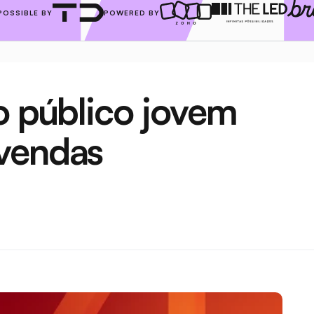
POSSIBLE BY
POWERED BY
o público jovem 
vendas