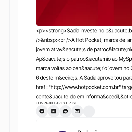
<p><strong>Sadia investe no p&uacute;b
/>&nbsp;<br />A Hot Pocket, marca de lan
jovem atrav&eacute;s de patroc&iacute;nio
Ap&oacute;s o patroc&iacute;nio ao MySpac
marca voltas ao cen&aacute;rio jovem no G
6 deste m&ecirc;s. A Sadia aproveitou para
href="http://www.hotpocket.com.br" targe
conte&uacute;do em informa&ccedil;&otil
COMPARTILHAR ESSE POST