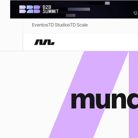
Eventos
TD Studios
TD Scale