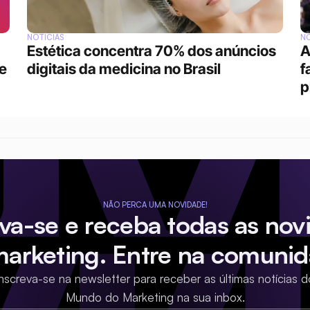
NOTÍCIAS
NO
Estética concentra 70% dos anúncios 
A
 
digitais da medicina no Brasil
f
p
NÃO PERCA UMA NOVIDADE!
eva-se e receba todas as nov
marketing. Entre na comunid
Inscreva-se na newsletter para receber as últimas notícias d
Mundo do Marketing na sua inbox.