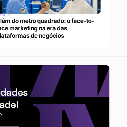
TÍCIAS
lém do metro quadrado: o face-to-
ace marketing na era das 
lataformas de negócios 
idades
ade!
o