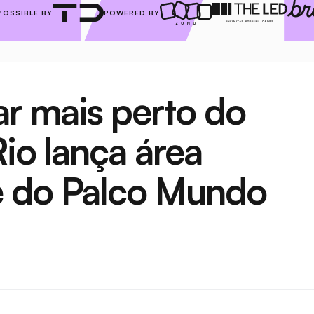
POSSIBLE BY
POWERED BY
ar mais perto do 
io lança área 
 do Palco Mundo 