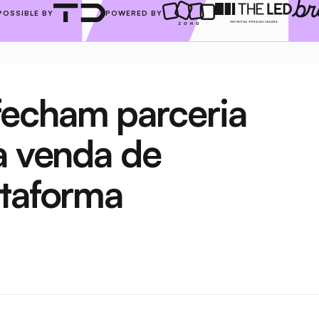
POSSIBLE BY
POWERED BY
echam parceria 
a venda de 
ataforma