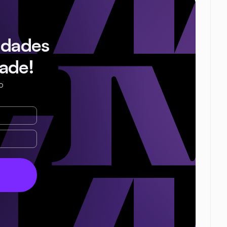
idades
ade!
o