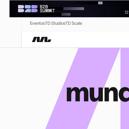
Eventos
TD Studios
TD Scale