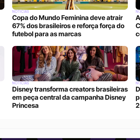
NOTÍCIAS
NO
Copa do Mundo Feminina deve atrair 
A
67% dos brasileiros e reforça força do 
C
futebol para as marcas
c
NOTÍCIAS
NO
Disney transforma creators brasileiras 
D
em peça central da campanha Disney 
p
Princesa
2