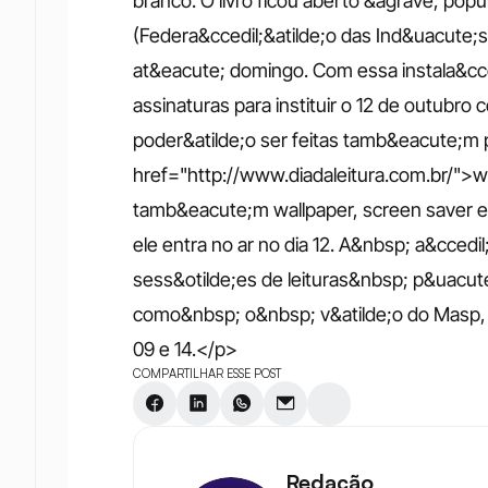
branco. O livro ficou aberto &agrave; popu
(Federa&ccedil;&atilde;o das Ind&uacute;s
at&eacute; domingo. Com essa instala&cced
assinaturas para instituir o 12 de outubro
poder&atilde;o ser feitas tamb&eacute;m p
href="http://www.diadaleitura.com.br/">w
tamb&eacute;m wallpaper, screen saver e e
ele entra no ar no dia 12. A&nbsp; a&ccedi
sess&otilde;es de leituras&nbsp; p&uacut
como&nbsp; o&nbsp; v&atilde;o do Masp, P
09 e 14.</p>
COMPARTILHAR ESSE POST
Redação