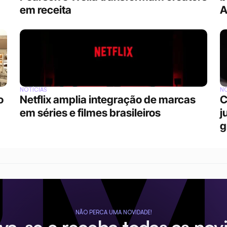
em receita
A
NOTÍCIAS
NO
 
Netflix amplia integração de marcas 
C
em séries e filmes brasileiros
j
g
NÃO PERCA UMA NOVIDADE!
eva-se e receba todas as nov