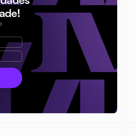
ade!
o