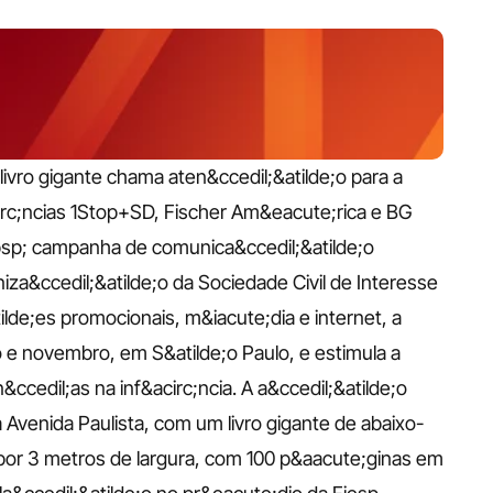
vro gigante chama aten&ccedil;&atilde;o para a 
irc;ncias 1Stop+SD, Fischer Am&eacute;rica e BG 
bsp; campanha de comunica&ccedil;&atilde;o 
iza&ccedil;&atilde;o da Sociedade Civil de Interesse 
lde;es promocionais, m&iacute;dia e internet, a 
 novembro, em S&atilde;o Paulo, e estimula a 
n&ccedil;as na inf&acirc;ncia. A a&ccedil;&atilde;o 
 Avenida Paulista, com um livro gigante de abaixo-
por 3 metros de largura, com 100 p&aacute;ginas em 