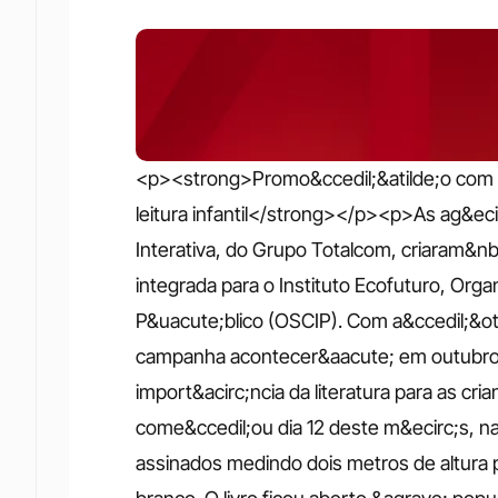
<p><strong>Promo&ccedil;&atilde;o com li
leitura infantil</strong></p><p>As ag&ec
Interativa, do Grupo Totalcom, criaram&n
integrada para o Instituto Ecofuturo, Organ
P&uacute;blico (OSCIP). Com a&ccedil;&oti
campanha acontecer&aacute; em outubro e
import&acirc;ncia da literatura para as cria
come&ccedil;ou dia 12 deste m&ecirc;s, na
assinados medindo dois metros de altura 