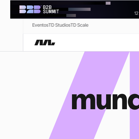
Eventos
TD Studios
TD Scale