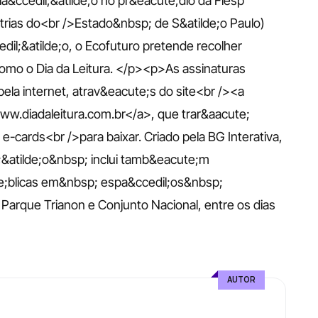
la&ccedil;&atilde;o no pr&eacute;dio da Fiesp 
trias do<br />Estado&nbsp; de S&atilde;o Paulo) 
il;&atilde;o, o Ecofuturo pretende recolher 
 como o Dia da Leitura. </p><p>As assinaturas 
ela internet, atrav&eacute;s do site<br /><a 
ww.diadaleitura.com.br</a>, que trar&aacute; 
-cards<br />para baixar. Criado pela BG Interativa, 
l;&atilde;o&nbsp; inclui tamb&eacute;m 
e;blicas em&nbsp; espa&ccedil;os&nbsp; 
arque Trianon e Conjunto Nacional, entre os dias 
AUTOR