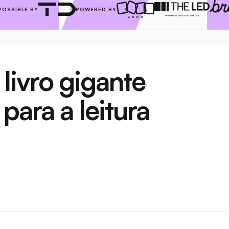
POSSIBLE BY
POWERED BY
ivro gigante 
ara a leitura 