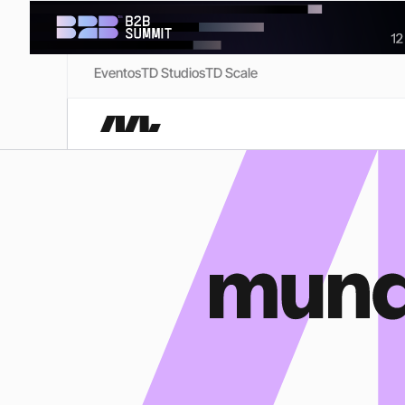
Eventos
TD Studios
TD Scale