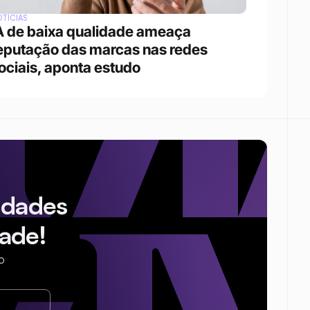
TÍCIAS
A de baixa qualidade ameaça 
eputação das marcas nas redes 
ociais, aponta estudo
idades
ade!
o