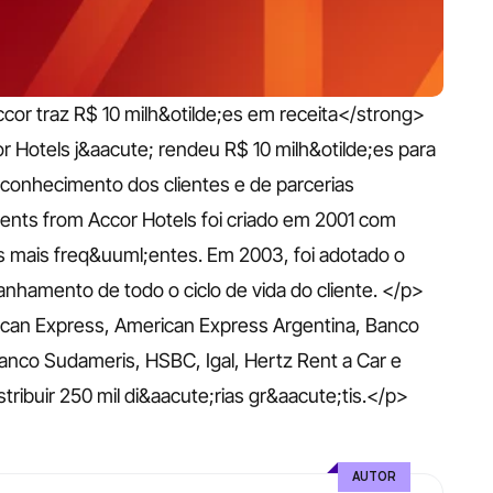
or traz R$ 10 milh&otilde;es em receita</strong>
Hotels j&aacute; rendeu R$ 10 milh&otilde;es para 
 conhecimento dos clientes e de parcerias 
nts from Accor Hotels foi criado em 2001 com 
s mais freq&uuml;entes. Em 2003, foi adotado o 
nhamento de todo o ciclo de vida do cliente. </p>
an Express, American Express Argentina, Banco 
nco Sudameris, HSBC, Igal, Hertz Rent a Car e 
tribuir 250 mil di&aacute;rias gr&aacute;tis.</p>
AUTOR