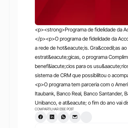
<p><strong>Programa de fidelidade da Acc
</p><p>O programa de fidelidade da Accor 
a rede de hot&eacute;is. Gra&ccedil;as ao
estrat&eacute;gicas, o programa Complime
benef&iacute;cios para os usu&aacute;rio
sistema de CRM que possibilitou o acompa
<p>O programa tem parceria com o Americ
Itaubank, Banco Real, Banco Santander, Ba
Unibanco, e at&eacute; o fim do ano vai dis
COMPARTILHAR ESSE POST