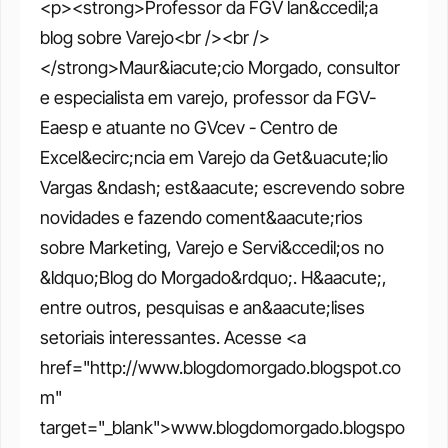
<p><strong>Professor da FGV lan&ccedil;a 
blog sobre Varejo<br /><br />
</strong>Maur&iacute;cio Morgado, consultor 
e especialista em varejo, professor da FGV-
Eaesp e atuante no GVcev - Centro de 
Excel&ecirc;ncia em Varejo da Get&uacute;lio 
Vargas &ndash; est&aacute; escrevendo sobre 
novidades e fazendo coment&aacute;rios 
sobre Marketing, Varejo e Servi&ccedil;os no 
&ldquo;Blog do Morgado&rdquo;. H&aacute;, 
entre outros, pesquisas e an&aacute;lises 
setoriais interessantes. Acesse <a 
href="http://www.blogdomorgado.blogspot.co
m" 
target="_blank">www.blogdomorgado.blogspo