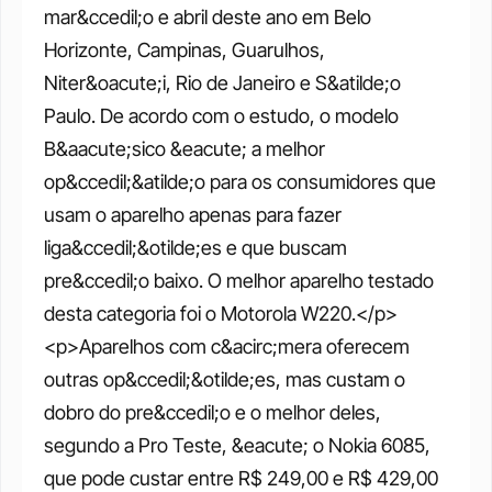
mar&ccedil;o e abril deste ano em Belo 
Horizonte, Campinas, Guarulhos, 
Niter&oacute;i, Rio de Janeiro e S&atilde;o 
Paulo. De acordo com o estudo, o modelo 
B&aacute;sico &eacute; a melhor 
op&ccedil;&atilde;o para os consumidores que 
usam o aparelho apenas para fazer 
liga&ccedil;&otilde;es e que buscam 
pre&ccedil;o baixo. O melhor aparelho testado 
desta categoria foi o Motorola W220.</p> 
<p>Aparelhos com c&acirc;mera oferecem 
outras op&ccedil;&otilde;es, mas custam o 
dobro do pre&ccedil;o e o melhor deles, 
segundo a Pro Teste, &eacute; o Nokia 6085, 
que pode custar entre R$ 249,00 e R$ 429,00 