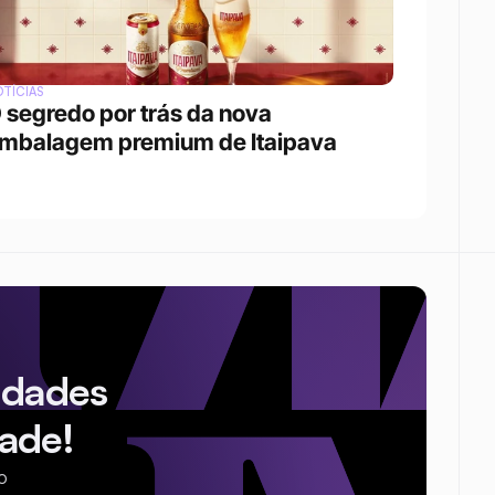
TÍCIAS
 segredo por trás da nova 
mbalagem premium de Itaipava
idades
ade!
o