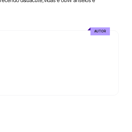
recendo d&uacute;vidas e ouvir anseios e 
AUTOR