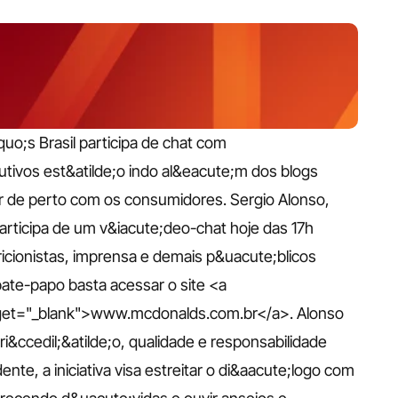
;s Brasil participa de chat com 
os est&atilde;o indo al&eacute;m dos blogs 
ar de perto com os consumidores. Sergio Alonso, 
rticipa de um v&iacute;deo-chat hoje das 17h 
cionistas, imprensa e demais p&uacute;blicos 
ate-papo basta acessar o site <a 
get="_blank">www.mcdonalds.com.br</a>. Alonso 
&ccedil;&atilde;o, qualidade e responsabilidade 
te, a iniciativa visa estreitar o di&aacute;logo com 