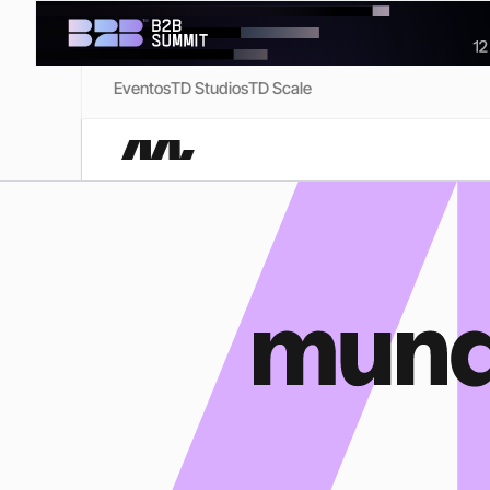
Eventos
TD Studios
TD Scale