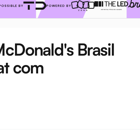
POSSIBLE BY
POWERED BY
cDonald's Brasil 
at com 