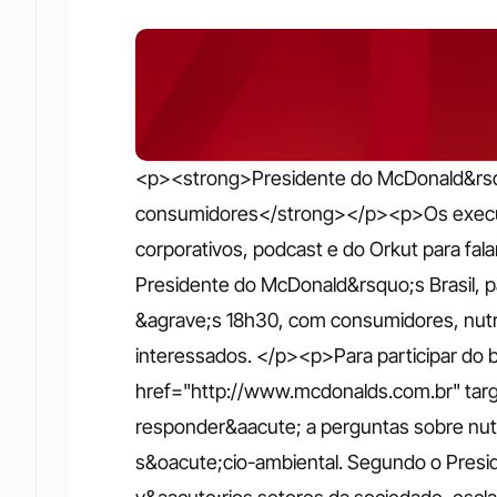
<p><strong>Presidente do McDonald&rsquo
consumidores</strong></p><p>Os executiv
corporativos, podcast e do Orkut para fal
Presidente do McDonald&rsquo;s Brasil, pa
&agrave;s 18h30, com consumidores, nutri
interessados. </p><p>Para participar do b
href="http://www.mcdonalds.com.br" tar
responder&aacute; a perguntas sobre nutri
s&oacute;cio-ambiental. Segundo o Presiden