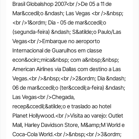
Brasil Globalshop 2007<br />De 05 a 11 de 
Mar&ccedil;o &ndash; Las Vegas <br />&nbsp;
<br />1&ordm; Dia - 05 de mar&ccedil;o 
(segunda-feira) &ndash; S&atilde;o Paulo/Las 
Vegas<br />Embarque no aeroporto 
Internacional de Guarulhos em classe 
econ&ocirc;mica&nbsp; com a&nbsp;&nbsp; 
American Airlines via Dallas com destino a Las 
Vegas.<br />&nbsp;<br />2&ordm; Dia &ndash; 
06 de mar&ccedil;o (ter&ccedil;a-feira) &ndash; 
Las Vegas<br />Chegada, 
recep&ccedil;&atilde;o e traslado ao hotel 
Planet Hollywood.<br />Visita ao varejo: Outlet 
Mall, Harley Davidson Store, M&amp;M World e 
Coca-Cola World.<br />&nbsp;<br />3&ordm; 