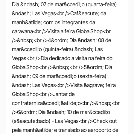
Dia &ndash; 07 de mar&ccedil;o (quarta-feira) 
&ndash; Las Vegas<br />Caf&eacute; da 
manh&atilde; com os integrantes da 
caravana<br />Visita a feira GlobalShop<br 
/>&nbsp;<br />4&ordm; Dia &ndash; 08 de 
mar&ccedil;o (quinta-feira) &ndash; Las 
Vegas<br />Dia dedicado a visita na feira do 
GlobalShop<br />&nbsp;<br />5&ordm; Dia 
&ndash; 09 de mar&ccedil;o (sexta-feira) 
&ndash; Las Vegas<br />Visita &agrave; feira 
GlobalShop<br />Jantar de 
confraterniza&ccedil;&atilde;o<br />&nbsp;<br 
/>6&ordm; Dia &ndash; 10 de mar&ccedil;o 
(s&aacute;bado) - Las Vegas<br />Check out 
pela manh&atilde; e translado ao aeroporto de 