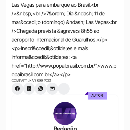
Las Vegas para embarque ao Brasil.<br 
/>&nbsp;<br />7&ordm; Dia &ndash; 11 de 
mar&ccedil;o (domingo) &ndash; Las Vegas<br 
/>Chegada prevista &agrave;s 8h55 ao 
aeroporto Internacional de Guarulhos.</p>
<p>Inscri&ccedil;&otilde;es e mais 
informa&ccedil;&otilde;es: <a 
href="http://www.popaibrasil.com.br/">www.p
opaibrasil.com.br</a></p>
COMPARTILHAR ESSE POST
AUTOR
Redação