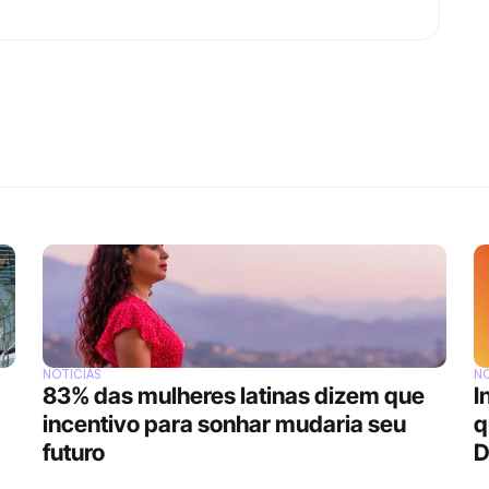
NOTÍCIAS
NO
83% das mulheres latinas dizem que 
I
incentivo para sonhar mudaria seu 
q
futuro