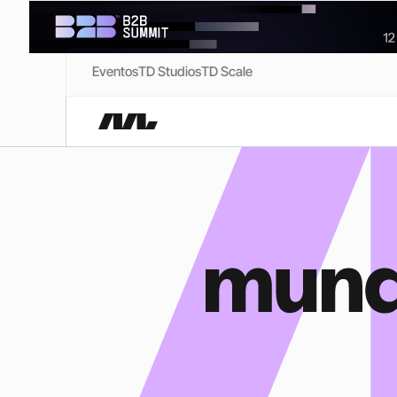
Eventos
TD Studios
TD Scale