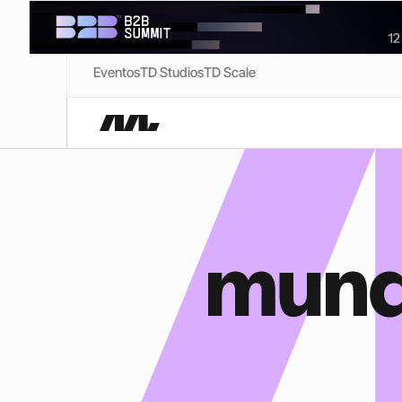
Eventos
TD Studios
TD Scale