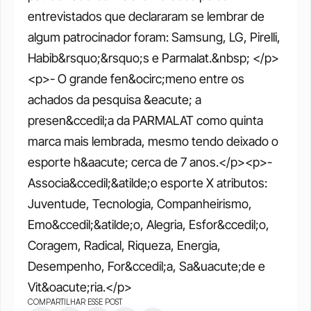
entrevistados que declararam se lembrar de 
algum patrocinador foram: Samsung, LG, Pirelli, 
Habib&rsquo;&rsquo;s e Parmalat.&nbsp; </p>
<p>- O grande fen&ocirc;meno entre os 
achados da pesquisa &eacute; a 
presen&ccedil;a da PARMALAT como quinta 
marca mais lembrada, mesmo tendo deixado o 
esporte h&aacute; cerca de 7 anos.</p><p>- 
Associa&ccedil;&atilde;o esporte X atributos: 
Juventude, Tecnologia, Companheirismo, 
Emo&ccedil;&atilde;o, Alegria, Esfor&ccedil;o, 
Coragem, Radical, Riqueza, Energia, 
Desempenho, For&ccedil;a, Sa&uacute;de e 
Vit&oacute;ria.</p>
COMPARTILHAR ESSE POST