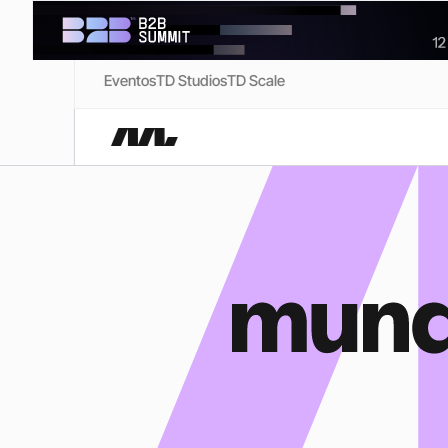
Eventos
TD Studios
TD Scale