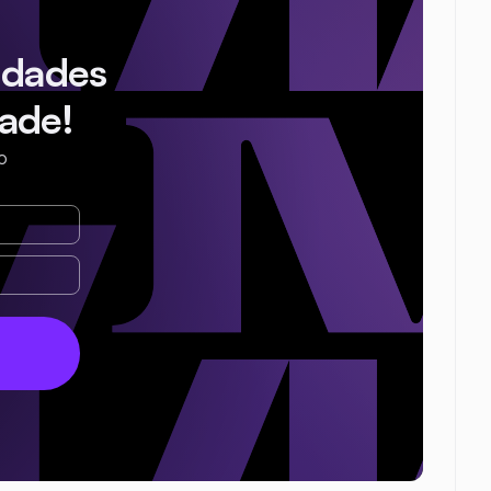
idades
ade!
o