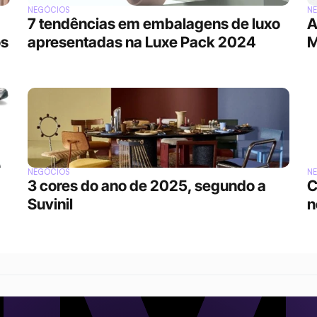
NEGÓCIOS
N
7 tendências em embalagens de luxo 
A
s 
apresentadas na Luxe Pack 2024
M
NEGÓCIOS
N
3 cores do ano de 2025, segundo a 
C
Suvinil
n